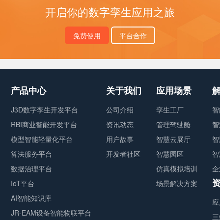
开启你的数字孪生应用之旅
免费使用
平台合作
产品中心
关于我们
应用场景
J3D数字孪生开发平台
公司介绍
孪生工厂
智
RBI商业智能开发平台
资讯动态
管理驾驶舱
智
模型智能轻量化平台
用户故事
智慧云展厅
智
算法服务平台
开发者社区
智慧园区
智
数据治理平台
仿真模拟培训
企
IoT平台
场景解决方案
AI智能知识库
应
JR-EAM设备智能物联平台
三