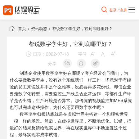

登录 / 注册

首页
>
资讯动态
>
都说数字孪生好，它到底哪里好？
都说数字孪生好，它到底哪里好？
日期：2022-07-18
字号




分享
制造企业使用
数字孪生
好在哪呢？客户经常会问我们，为
什么要做数字孪生，没有这个系统我们一样工作，毕竟对于有经
验的员工来说这并不是什么难事，没必要再多花份钱。即便企业
要走数字化转型，需要监控
生产线
是否正常运作，零部件生产环
节是否出错，生产环境是否异常。那传统的视频监控加MES系统
也可以完成这些操作，为什么还要用数字孪生呢？
数字孪生归根结底就是在虚拟世界中搭建一个和现实世界
一模一样的场景。然后，在虚拟世界里，不断地优化、试错，把
最好的结果反馈给现实世界，再在现实世界中不断重复这个过
程，最终实现零成本试错。