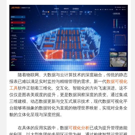
随着物联网、大数据与云计算技术的深度融合，传统的静态
报表已难以满足实时监控与精细管理的需求。新一代
数据
可视化
工具
软件正朝着三维化、交互化、智能化的方向飞速演进。这不
仅仅是图表美观度的提升，更是数据洞察深度的质变。通过集成
三维建模、动态数据更新与交互式展示技术，现代数据可视化平
台能够将抽象的数据转化为直观的物理世界映射，实现对业务全
貌的立体化呈现与深度挖掘。
在具体的应用实践中，数据
可视化分析
已成为提升管理效能
的利器。以大型集团的多园区运营为例，通过构建智慧运营可视