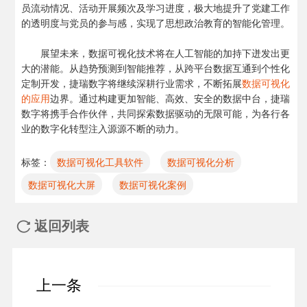
员流动情况、活动开展频次及学习进度，极大地提升了党建工作
的透明度与党员的参与感，实现了思想政治教育的智能化管理。
展望未来，数据可视化技术将在人工智能的加持下迸发出更
大的潜能。从趋势预测到智能推荐，从跨平台数据互通到个性化
定制开发，捷瑞数字将继续深耕行业需求，不断拓展
数据可视化
的应用
边界。通过构建更加智能、高效、安全的数据中台，捷瑞
数字将携手合作伙伴，共同探索数据驱动的无限可能，为各行各
业的数字化转型注入源源不断的动力。
标签：
数据可视化工具软件
数据可视化分析
数据可视化大屏
数据可视化案例
返回列表

上一条