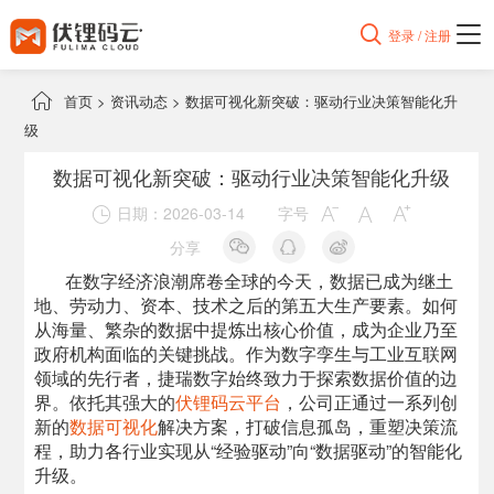

登录 / 注册

首页
>
资讯动态
>
数据可视化新突破：驱动行业决策智能化升
级
数据可视化新突破：驱动行业决策智能化升级
日期：2026-03-14
字号




分享
在数字经济浪潮席卷全球的今天，数据已成为继土
地、劳动力、资本、技术之后的第五大生产要素。如何
从海量、繁杂的数据中提炼出核心价值，成为企业乃至
政府机构面临的关键挑战。作为数字孪生与工业互联网
领域的先行者，捷瑞数字始终致力于探索数据价值的边
界。依托其强大的
伏锂码云平台
，公司正通过一系列创
新的
数据可视化
解决方案，打破信息孤岛，重塑决策流
程，助力各行业实现从“经验驱动”向“数据驱动”的智能化
升级。