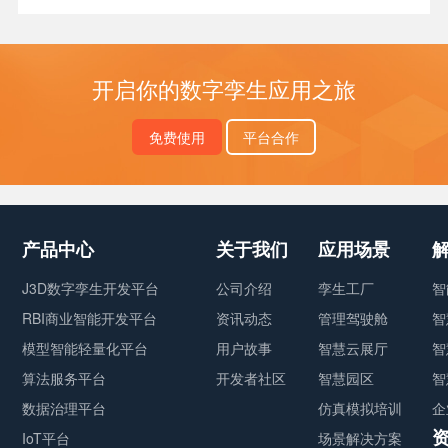
开启你的数字孪生应用之旅
免费使用
平台合作
产品中心
关于我们
应用场景
J3D数字孪生开发平台
公司介绍
孪生工厂
智
RBI商业智能开发平台
资讯动态
管理驾驶舱
智
模型智能轻量化平台
用户故事
智慧云展厅
智
算法服务平台
开发者社区
智慧园区
智
数据治理平台
仿真模拟培训
企
IoT平台
场景解决方案