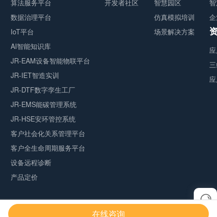
算法服务平台
开发者社区
智慧园区
智
数据治理平台
仿真模拟培训
企
IoT平台
场景解决方案
AI智能知识库
应
JR-EAM设备智能物联平台
三
JR-IET智造实训
应
JR-DTF数字孪生工厂
JR-EMS能碳管理系统
JR-HSE安环管控系统
客户社会化关系管理平台
客户全生命周期服务平台
设备远程诊断
产品定价
伏锂码云平台
Copyright © 2026 by Jerei
在线咨询