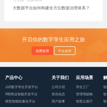
日期：2026-08-04

大数据平台如何构建全方位数据治理体系？
开启你的数字孪生应用之旅
免费使用
平台合作
产品中心
关于我们
应用场景
J3D数字孪生开发平台
公司介绍
孪生工厂
智
RBI商业智能开发平台
资讯动态
管理驾驶舱
智
模型智能轻量化平台
用户故事
智慧云展厅
智