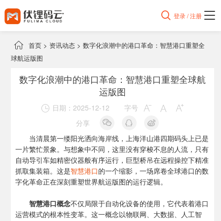

登录 / 注册

首页
>
资讯动态
>
数字化浪潮中的港口革命：智慧港口重塑全
球航运版图
数字化浪潮中的港口革命：智慧港口重塑全球航
运版图
日期：2025-12-12
字号




分享
当清晨第一缕阳光洒向海岸线，上海洋山港四期码头上已是
一片繁忙景象。与想象中不同，这里没有穿梭不息的人流，只有
自动导引车如精密仪器般有序运行，巨型桥吊在远程操控下精准
抓取集装箱。这是
智慧港口
的一个缩影，一场席卷全球港口的数
字化革命正在深刻重塑世界航运版图的运行逻辑。
智慧港口概念
不仅局限于自动化设备的使用，它代表着港口
运营模式的根本性变革。这一概念以物联网、大数据、人工智