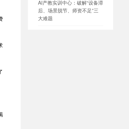
AI产教实训中心：破解“设备滞
后、场景脱节、师资不足”三
大难题
费
日期：2026-08-05

设备数据采集 构建园区设备资
求
产数字化管理新体系
日期：2026-08-05

了
设备数据采集 赋能智慧园区能
源与设备协同管理
日期：2026-08-04

大数据平台如何构建全方位数
据治理体系？
喝