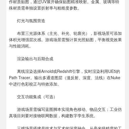
作材质贴图，通过UV展开确保贴图精准映射。金属、玻璃等特
殊材质需单独设置折射率与粗糙度参数。
灯光与氛围营造
布置三光源体系（主光、补光、轮廓光），影视场景可添加
体积光增强层次感。游戏场景需预计算光照贴图，平衡视觉效果
与性能消耗。
渲染输出与后期合成
离线渲染选择Arnold或Redshift引擎，实时渲染利用UE5的
Path Tracer。输出多通道图层（漫反射、深度、法线）在Nuke
中进行色彩校正与特效添加。
交互功能集成（可选）
游戏场景需编写蓝图脚本实现角色移动、物品交互；工业仿
真项目则要对接物联网数据，构建数字孪生系统。
三维场景搭建是技术与艺术的深度融合，从毫米级精度的工