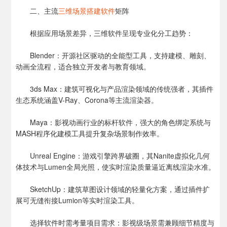
二、主流
三维场景搭建软件
矩阵
根据应用场景差异，三维软件呈现专业化分工趋势：
Blender：开源社区驱动的全能型工具，支持建模、雕刻、
动画全流程，适合独立开发者与教育领域。
3ds Max：建筑可视化与产品渲染领域的传统强者，其插件
生态系统涵盖V-Ray、Corona等主流渲染器。
Maya：影视动画行业的标杆软件，强大的角色绑定系统与
MASH程序化建模工具提升复杂场景制作效率。
Unreal Engine：游戏引擎跨界破圈，其Nanite虚拟化几何
体技术与Lumen全局光照，使实时渲染质量逼近离线渲染水准。
SketchUp：建筑草图设计领域的轻量化方案，通过插件扩
展可无缝衔接Lumion等实时渲染工具。
选择软件时需考量项目需求：影视级场景需兼顾细节精度与