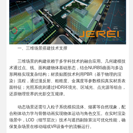
一、三维场景搭建技术支撑
三维场景的构建依赖于多学科技术的融合应用。几何建模技
术通过点、线、面构建物体基础形态，结合NURBS曲面与多边
形网格实现复杂结构；材质贴图技术利用PBR（基于物理的渲
染）流程，通过漫反射、粗糙度、金属度等参数模拟真实材质表
面特征；光照系统则通过HDR环境光、区域光、点光源等组合，
还原物理世界的光影交互规律。
动态场景还需引入粒子系统模拟流体、烟雾等自然现象，配
合刚体动力学与骨骼动画实现物体运动与角色交互。在实时渲染
场景中，LOD（细节层次）技术与遮挡剔除算法可优化性能，确
保复杂场景在移动端或VR设备中的流畅运行。