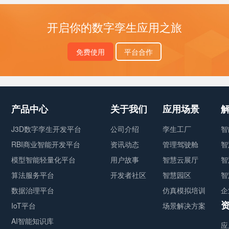
开启你的数字孪生应用之旅
免费使用
平台合作
产品中心
关于我们
应用场景
J3D数字孪生开发平台
公司介绍
孪生工厂
智
RBI商业智能开发平台
资讯动态
管理驾驶舱
智
模型智能轻量化平台
用户故事
智慧云展厅
智
算法服务平台
开发者社区
智慧园区
智
数据治理平台
仿真模拟培训
企
IoT平台
场景解决方案
AI智能知识库
应