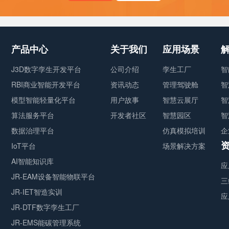
产品中心
关于我们
应用场景
J3D数字孪生开发平台
公司介绍
孪生工厂
智
RBI商业智能开发平台
资讯动态
管理驾驶舱
智
模型智能轻量化平台
用户故事
智慧云展厅
智
算法服务平台
开发者社区
智慧园区
智
数据治理平台
仿真模拟培训
企
IoT平台
场景解决方案
AI智能知识库
应
JR-EAM设备智能物联平台
三
JR-IET智造实训
应
JR-DTF数字孪生工厂
JR-EMS能碳管理系统