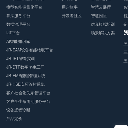
模型智能轻量化平台
用户故事
智慧云展厅
智
算法服务平台
开发者社区
智慧园区
智
数据治理平台
仿真模拟培训
企
IoT平台
场景解决方案
AI智能知识库
应
JR-EAM设备智能物联平台
三
JR-IET智造实训
应
JR-DTF数字孪生工厂
JR-EMS能碳管理系统
JR-HSE安环管控系统
客户社会化关系管理平台
客户全生命周期服务平台
设备远程诊断
产品定价