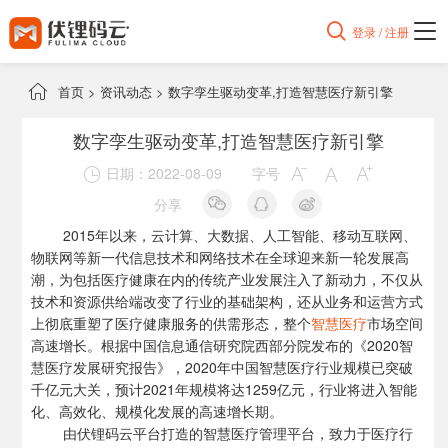

登录 / 注册

首页
>
资讯动态
>
数字孪生驱动变革,打造智慧医疗新引擎
数字孪生驱动变革,打造智慧医疗新引擎
日期：2022-08-09
字号




分享
2015年以来，云计算、大数据、人工智能、移动互联网、
物联网等新一代信息技术和网络技术在全球迎来新一轮发展高
潮，为包括医疗健康在内的传统产业发展注入了新动力，不仅从
技术和资源供给端改变了行业的基础架构，还从业务和运营方式
上彻底重塑了医疗健康服务的供需形态，整个
智慧医疗
市场空间
高速增长。根据中国信息通信研究院西部分院发布的《2020智
慧医疗发展研究报告》，2020年中国智慧医疗行业规模已突破
千亿元大关，预计2021年规模将达1259亿元，行业将进入智能
化、高效化、规模化发展的高速增长期。
由
伏锂码云
平台打造的
智慧医疗管理平台
，致力于医疗行