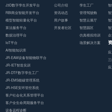
J3D数字孪生开发平台
公司介绍
孪生工厂
智
RBI商业智能开发平台
资讯动态
管理驾驶舱
智
模型智能轻量化平台
用户故事
智慧云展厅
智
算法服务平台
开发者社区
智慧园区
智
数据治理平台
仿真模拟培训
企
IoT平台
场景解决方案
AI智能知识库
应
JR-EAM设备智能物联平台
三
JR-IET智造实训
应
JR-DTF数字孪生工厂
JR-EMS能碳管理系统
JR-HSE安环管控系统
客户社会化关系管理平台
客户全生命周期服务平台
设备远程诊断