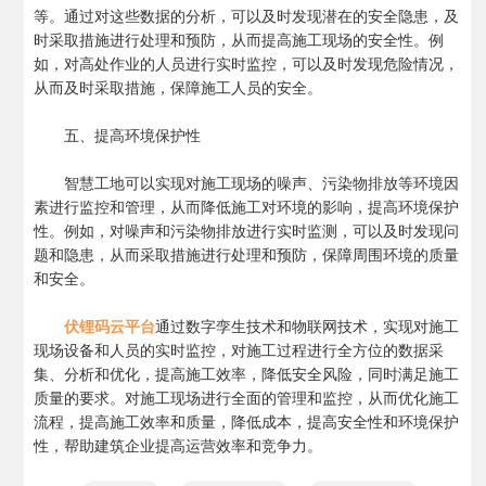
等。通过对这些数据的分析，可以及时发现潜在的安全隐患，及
时采取措施进行处理和预防，从而提高施工现场的安全性。例
如，对高处作业的人员进行实时监控，可以及时发现危险情况，
从而及时采取措施，保障施工人员的安全。
五、提高环境保护性
智慧工地可以实现对施工现场的噪声、污染物排放等环境因
素进行监控和管理，从而降低施工对环境的影响，提高环境保护
性。例如，对噪声和污染物排放进行实时监测，可以及时发现问
题和隐患，从而采取措施进行处理和预防，保障周围环境的质量
和安全。
伏锂码云平台
通过数字孪生技术和物联网技术，实现对施工
现场设备和人员的实时监控，对施工过程进行全方位的数据采
集、分析和优化，提高施工效率，降低安全风险，同时满足施工
质量的要求。对施工现场进行全面的管理和监控，从而优化施工
流程，提高施工效率和质量，降低成本，提高安全性和环境保护
性，帮助建筑企业提高运营效率和竞争力。