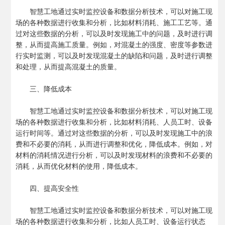
智慧工地通过实时监控设备和数据分析技术，可以对施工现
场的各种数据进行收集和分析，比如材料消耗、施工工艺等。通
过对这些数据的分析，可以及时发现施工中的问题，及时进行调
整，从而提高施工质量。例如，对混凝土的强度、密度等参数进
行实时监测，可以及时发现混凝土的缺陷和问题，及时进行调整
和处理，从而提高混凝土的质量。
三、降低成本
智慧工地通过实时监控设备和数据分析技术，可以对施工现
场的各种数据进行收集和分析，比如材料消耗、人员工时、设备
运行时间等。通过对这些数据的分析，可以及时发现施工中的浪
费和不必要的消耗，从而进行调整和优化，降低成本。例如，对
材料的消耗情况进行分析，可以及时发现材料的浪费和不必要的
消耗，从而优化材料的使用，降低成本。
四、提高安全性
智慧工地通过实时监控设备和数据分析技术，可以对施工现
场的各种数据进行收集和分析，比如人员工时、设备运行状态