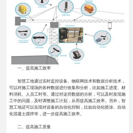
一、提高施工效率
智慧工地通过实时监控设备、物联网技术和数据分析技术，
可以对施工现场的各种数据进行收集和分析，比如施工进度、材
料消耗、人员工时等。通过对这些数据的分析，可以及时发现施
工中的问题，及时调整施工计划，从而提高施工效率。另外，智
慧工地还可以实现对设备的自动化控制，比如自动化喷涂、自动
化混凝土搅拌等，进一步提高施工效率。
二、提高施工质量