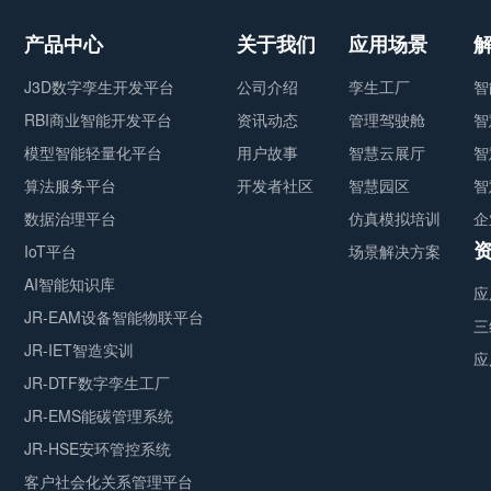
产品中心
关于我们
应用场景
J3D数字孪生开发平台
公司介绍
孪生工厂
智
RBI商业智能开发平台
资讯动态
管理驾驶舱
智
模型智能轻量化平台
用户故事
智慧云展厅
智
算法服务平台
开发者社区
智慧园区
智
数据治理平台
仿真模拟培训
企
IoT平台
场景解决方案
AI智能知识库
应
JR-EAM设备智能物联平台
三
JR-IET智造实训
应
JR-DTF数字孪生工厂
JR-EMS能碳管理系统
JR-HSE安环管控系统
客户社会化关系管理平台