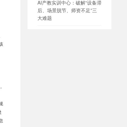
AI产教实训中心：破解“设备滞
后、场景脱节、师资不足”三
大难题
日期：2026-08-05

、
设备数据采集 构建园区设备资
该
产数字化管理新体系
日期：2026-08-05

设备数据采集 赋能智慧园区能
源与设备协同管理
，
日期：2026-08-04

大数据平台如何构建全方位数
规
据治理体系？
处
息