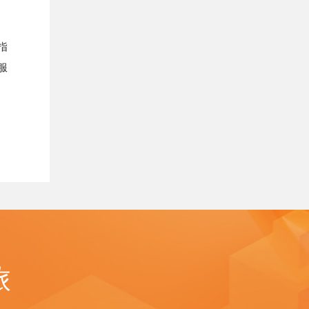
指
服
旅