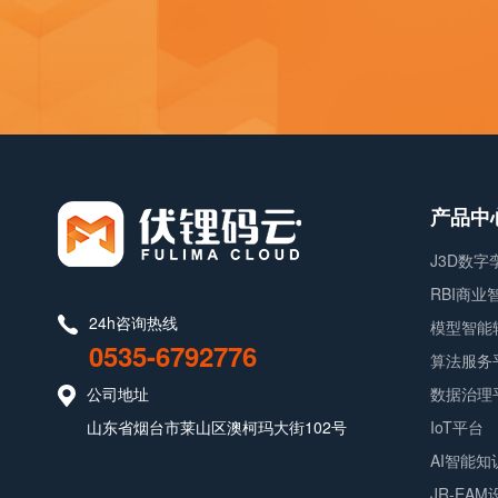
产品中
J3D数
RBI商
24h咨询热线
模型智能
0535-6792776
算法服务
公司地址
数据治理
山东省烟台市莱山区澳柯玛大街102号
IoT平台
AI智能知
JR-EA