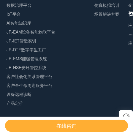
数据治理平台
仿真模拟培训
企
IoT平台
场景解决方案
AI智能知识库
应
JR-EAM设备智能物联平台
三
JR-IET智造实训
应
JR-DTF数字孪生工厂
JR-EMS能碳管理系统
JR-HSE安环管控系统
客户社会化关系管理平台
客户全生命周期服务平台
设备远程诊断
产品定价
伏锂码云平台
Copyright © 2026 by Jerei
在线咨询
鲁ICP备09041295号-52
All rights reserved
站点地图