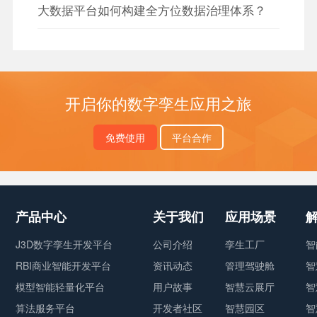
大数据平台如何构建全方位数据治理体系？
开启你的数字孪生应用之旅
免费使用
平台合作
产品中心
关于我们
应用场景
J3D数字孪生开发平台
公司介绍
孪生工厂
智
RBI商业智能开发平台
资讯动态
管理驾驶舱
智
模型智能轻量化平台
用户故事
智慧云展厅
智
算法服务平台
开发者社区
智慧园区
智