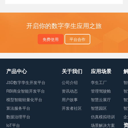
开启你的数字孪生应用之旅
免费使用
平台合作
产品中心
关于我们
应用场景
J3D数字孪生开发平台
公司介绍
孪生工厂
智
RBI商业智能开发平台
资讯动态
管理驾驶舱
智
模型智能轻量化平台
用户故事
智慧云展厅
智
算法服务平台
开发者社区
智慧园区
智
数据治理平台
仿真模拟培训
企
IoT平台
场景解决方案