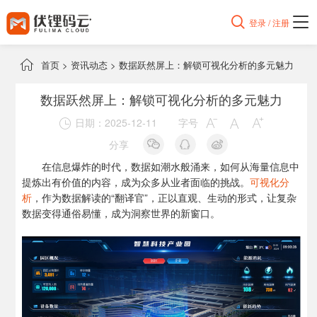

登录 / 注册

首页
>
资讯动态
>
数据跃然屏上：解锁可视化分析的多元魅力
数据跃然屏上：解锁可视化分析的多元魅力
日期：2025-12-11
字号




分享
在信息爆炸的时代，数据如潮水般涌来，如何从海量信息中
提炼出有价值的内容，成为众多从业者面临的挑战。
可视化分
析
，作为数据解读的“翻译官”，正以直观、生动的形式，让复杂
数据变得通俗易懂，成为洞察世界的新窗口。