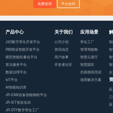
免费使用
平台合作
产品中心
关于我们
应用场景
J3D数字孪生开发平台
公司介绍
孪生工厂
智
RBI商业智能开发平台
资讯动态
管理驾驶舱
智
模型智能轻量化平台
用户故事
智慧云展厅
智
算法服务平台
开发者社区
智慧园区
智
数据治理平台
仿真模拟培训
企
IoT平台
场景解决方案
AI智能知识库
应
JR-EAM设备智能物联平台
三
JR-IET智造实训
应
JR-DTF数字孪生工厂