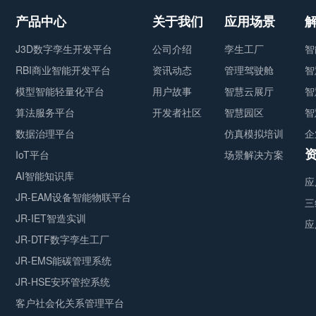
产品中心
关于我们
应用场景
J3D数字孪生开发平台
公司介绍
孪生工厂
智
RBI商业智能开发平台
资讯动态
管理驾驶舱
智
模型智能轻量化平台
用户故事
智慧云展厅
智
算法服务平台
开发者社区
智慧园区
智
数据治理平台
仿真模拟培训
企
IoT平台
场景解决方案
AI智能知识库
应
JR-EAM设备智能物联平台
三
JR-IET智造实训
应
JR-DTF数字孪生工厂
JR-EMS能碳管理系统
JR-HSE安环管控系统
客户社会化关系管理平台