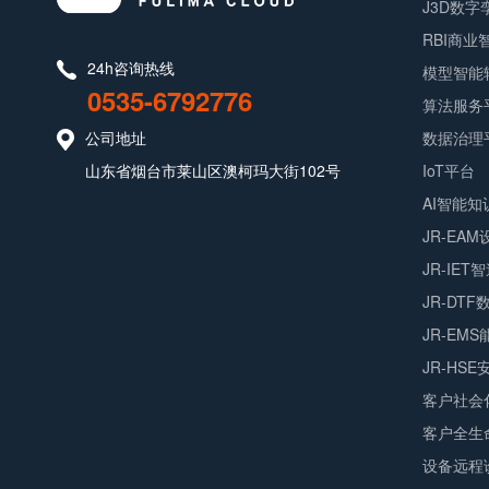
J3D数
RBI商
24h咨询热线
模型智能
0535-6792776
算法服务
公司地址
数据治理
山东省烟台市莱山区澳柯玛大街102号
IoT平台
AI智能知
JR-EA
JR-IET
JR-DT
JR-EM
JR-HS
客户社会
客户全生
设备远程