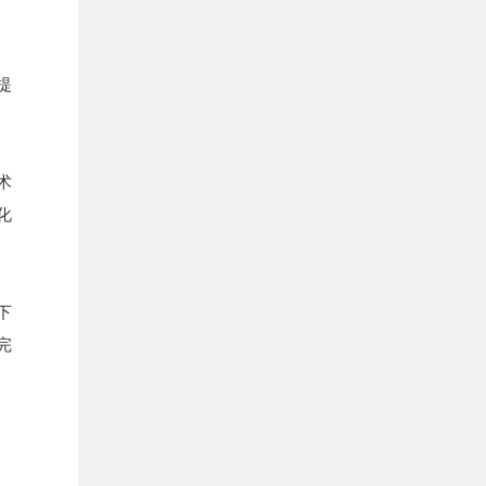
提
术
化
下
完