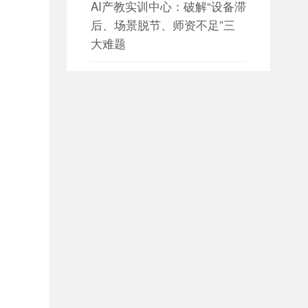
AI产教实训中心：破解“设备滞
后、场景脱节、师资不足”三
大难题
日期：2026-08-05

设备数据采集 构建园区设备资
产数字化管理新体系
日期：2026-08-05

设备数据采集 赋能智慧园区能
源与设备协同管理
日期：2026-08-04

大数据平台如何构建全方位数
据治理体系？