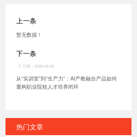
上一条
暂无数据！
下一条
日期：2026-08-06

从“实训室”到“生产力”：AI产教融合产品如何
重构职业院校人才培养闭环
热门文章