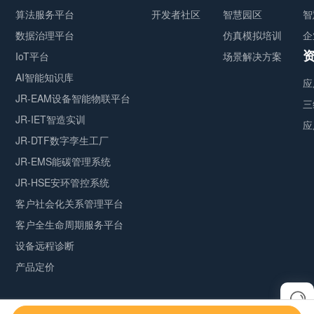
算法服务平台
开发者社区
智慧园区
智
数据治理平台
仿真模拟培训
企
IoT平台
场景解决方案
AI智能知识库
应
JR-EAM设备智能物联平台
三
JR-IET智造实训
应
JR-DTF数字孪生工厂
JR-EMS能碳管理系统
JR-HSE安环管控系统
客户社会化关系管理平台
客户全生命周期服务平台
设备远程诊断
产品定价
伏锂码云平台
Copyright © 2026 by Jerei