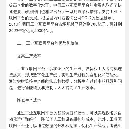
提高企业的数字化水平。中国工业互联网平台的发展也取得了快
速进展，政府部门也相继出台了一系列政策和措施，支持工业互
联网平台的发展。根据国内知名咨询公司CCID的数据显示，
2019年我国工业互联网平台市场规模已经达到700亿元，预计到
2022年将达到2000亿元。
二、 工业互联网平台的优势和价值
提高生产效率
工业互联网平台可以将企业的生产线、设备和工人等有机连
接起来，形成数字化生产线，实现生产过程的自动化和智能化。
通过实时监控生产线的状态和数据，分析生产过程中的瓶颈和问
题，进行智能调度和控制，大大提高了生产效率。
降低生产成本
通过工业互联网平台的智能调度和控制，可以实现设备的自
动化运行和维护，降低了人工和设备维护的成本。此外，工业互
联网平台还可以通过数据的分析和挖掘，优化生产流程，降低生