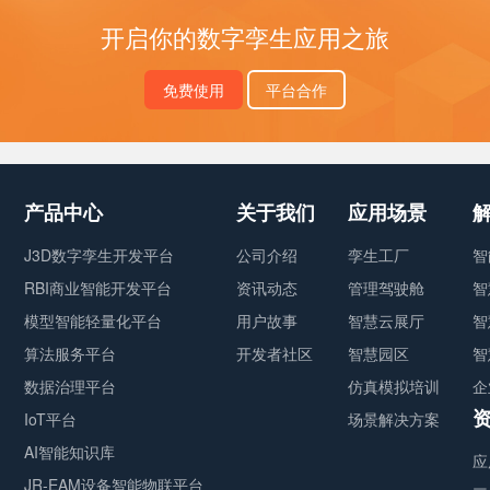
开启你的数字孪生应用之旅
免费使用
平台合作
产品中心
关于我们
应用场景
J3D数字孪生开发平台
公司介绍
孪生工厂
智
RBI商业智能开发平台
资讯动态
管理驾驶舱
智
模型智能轻量化平台
用户故事
智慧云展厅
智
算法服务平台
开发者社区
智慧园区
智
数据治理平台
仿真模拟培训
企
IoT平台
场景解决方案
AI智能知识库
应
JR-EAM设备智能物联平台