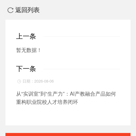
返回列表

上一条
暂无数据！
下一条
日期：2026-08-06

从“实训室”到“生产力”：AI产教融合产品如何
重构职业院校人才培养闭环