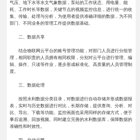
气压、地下水等水文气象数据，泵站的工作状态、用电量、能
耗、工作时长等数据，关键节点的视频监控信息，进行统一的收
集、传输、处理与分析，为使用者提供准确详细的数据，为不同
部门、不同业务的管理工作提供数据基础。
二、数据共享
结合物联网云平台的账号管理功能，对部门人员进行分组管
理，相同职责的人员拥有相同权限，分别对云平台进行管理、编
辑、操作、只读等作业，逐步形成标准化、高质量的人员管理制
度。
三、数据处理
按照水利数据分类目录，对数据进行自动存储并形成数据报
表，实时与历史数据进行对比，长期存储，提供查询、分析、对
比、导出、下载等功能。监控画面也采用同样的存储方式，便于
事后追溯、回放视频。同时建立完善的水利数据库，保障数据的
准确性和时效性。
四、自动示警