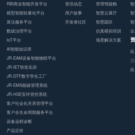
RBI商业智能开发平台
资讯动态
管理驾驶舱
智
模型智能轻量化平台
用户故事
智慧云展厅
智
算法服务平台
开发者社区
智慧园区
智
数据治理平台
仿真模拟培训
企
IoT平台
场景解决方案
AI智能知识库
应
JR-EAM设备智能物联平台
三
JR-IET智造实训
应
JR-DTF数字孪生工厂
JR-EMS能碳管理系统
JR-HSE安环管控系统
客户社会化关系管理平台
客户全生命周期服务平台
设备远程诊断
产品定价