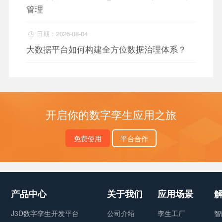
管理
日期：2026-08-04

大数据平台如何构建全方位数据治理体系？
开启你的数字孪生应用之旅
免费使用
平台合作
产品中心
关于我们
应用场景
J3D数字孪生开发平台
公司介绍
孪生工厂
智