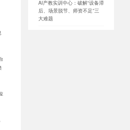
AI产教实训中心：破解“设备滞
后、场景脱节、师资不足”三
大难题
现
日期：2026-08-05

设备数据采集 构建园区设备资
产数字化管理新体系
台
日期：2026-08-05

类
设备数据采集 赋能智慧园区能
源与设备协同管理
应
日期：2026-08-04

大数据平台如何构建全方位数
据治理体系？
讯