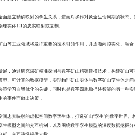
全面建立精确映射的孪生关系，进而对操作对象全生命周期的状态、
理实体1∶1的忠实映射或复制。
矿山等工业领域将发挥重要的技术引领作用，并逐渐向拟实化、融合
发展，通过研究煤矿精准探测与数字矿山精确建模技术，构建矿山可
模型、可计算的数据模型，实现物理矿山实体与数字矿山孪生体之间
决策学习自我优化的关键，同时也是数字四胞胎描述智能的另一种实
生的事件而做出决策，
空间忠实映射的虚拟空间数字孪生体，打造矿山“孪生”的数字世界。
孪生模型之间的交互机制，以及围绕数字孪生模型的深度数据挖掘分
分析、交互演绎提供支撑。