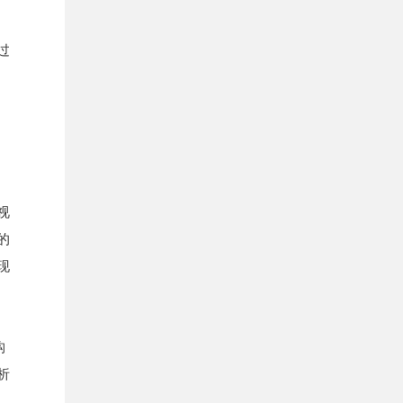
过
视
的
现
构
析