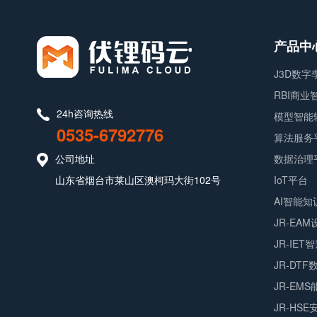
产品中
J3D数
RBI商
24h咨询热线
模型智能
0535-6792776
算法服务
公司地址
数据治理
山东省烟台市莱山区澳柯玛大街102号
IoT平台
AI智能知
JR-EA
JR-IET
JR-DT
JR-EM
JR-HS