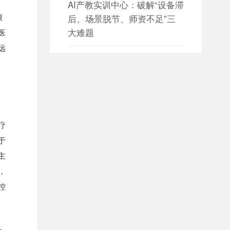
AI产教实训中心：破解“设备滞
查
后、场景脱节、师资不足”三
大难题
医
远
日期：2026-08-05

设备数据采集 构建园区设备资
产数字化管理新体系
日期：2026-08-05

疗
设备数据采集 赋能智慧园区能
于
源与设备协同管理
主
日期：2026-08-04
，

大数据平台如何构建全方位数
控
据治理体系？