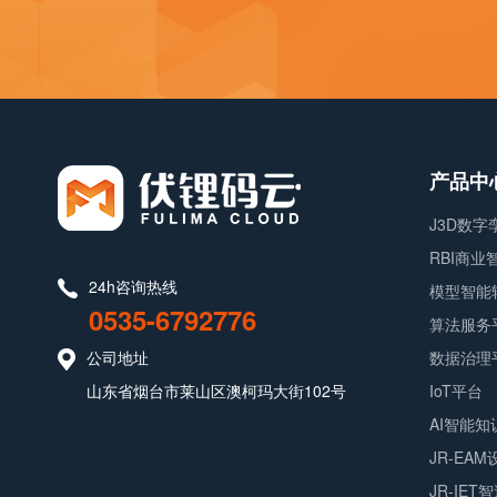
产品中
J3D数
RBI商
24h咨询热线
模型智能
0535-6792776
算法服务
公司地址
数据治理
山东省烟台市莱山区澳柯玛大街102号
IoT平台
AI智能知
JR-EA
JR-IET