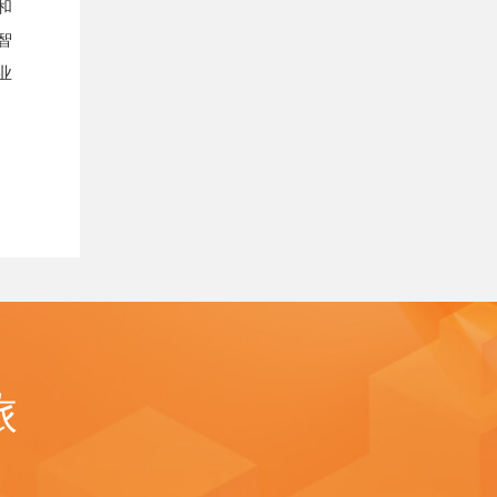
和
智
业
旅