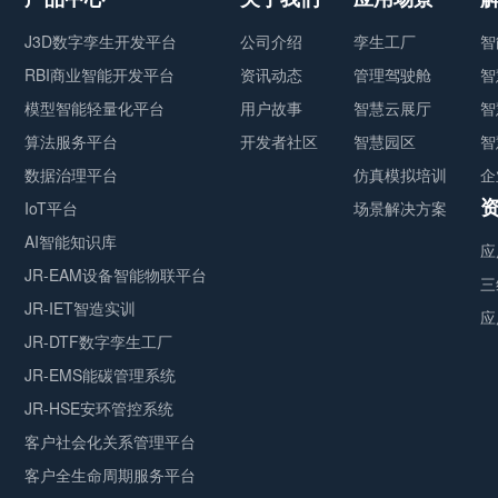
J3D数字孪生开发平台
公司介绍
孪生工厂
智
RBI商业智能开发平台
资讯动态
管理驾驶舱
智
模型智能轻量化平台
用户故事
智慧云展厅
智
算法服务平台
开发者社区
智慧园区
智
数据治理平台
仿真模拟培训
企
IoT平台
场景解决方案
AI智能知识库
应
JR-EAM设备智能物联平台
三
JR-IET智造实训
应
JR-DTF数字孪生工厂
JR-EMS能碳管理系统
JR-HSE安环管控系统
客户社会化关系管理平台
客户全生命周期服务平台