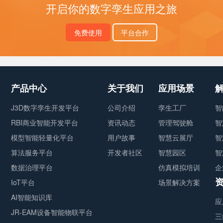
开启你的数字孪生应用之旅
免费使用
平台合作
产品中心
关于我们
应用场景
J3D数字孪生开发平台
公司介绍
孪生工厂
智
RBI商业智能开发平台
资讯动态
管理驾驶舱
智
模型智能轻量化平台
用户故事
智慧云展厅
智
算法服务平台
开发者社区
智慧园区
智
数据治理平台
仿真模拟培训
企
IoT平台
场景解决方案
AI智能知识库
应
JR-EAM设备智能物联平台
三