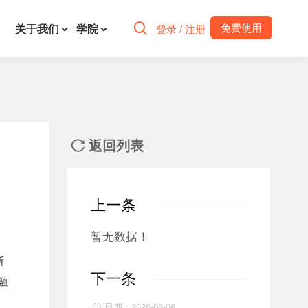
免费使用
关于我们
学院

登录 / 注册
返回列表

上一条
暂无数据！
断
下一条
融
日期：2026-08-06
