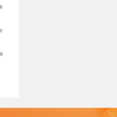
非
企
助