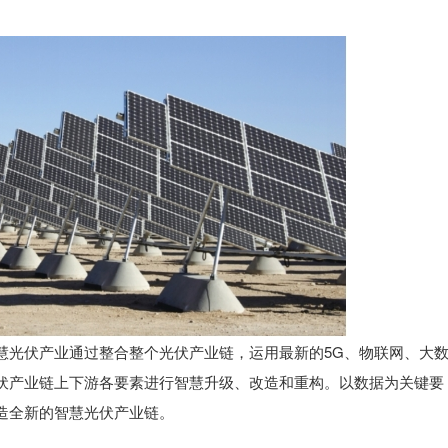
慧光伏产业通过整合整个光伏产业链，运用最新的5G、物联网、大
伏产业链上下游各要素进行智慧升级、改造和重构。以数据为关键要
造全新的智慧光伏产业链。