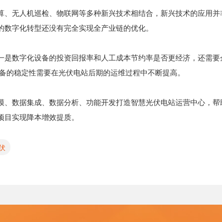
算、无人机巡检、物联网等多种新兴技术相结合，新兴技术的应用并
的数字化转型还没有完全实现全产业链的优化。
一是数字化设备的投资回报率和人工成本节约率是否更经济，还需要
设备的稳定性需要在光伏电站后期的运维过程中不断提高。
模、数据集成、数据分析、功能开发打造智慧光伏电站运营中心，帮
项目实现降本增效提质。
伏