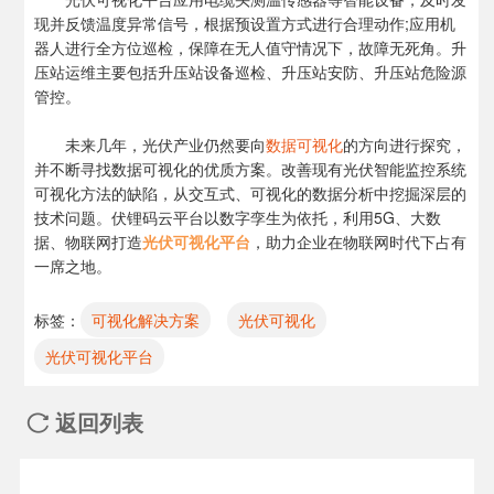
现并反馈温度异常信号，根据预设置方式进行合理动作;应用机
器人进行全方位巡检，保障在无人值守情况下，故障无死角。升
压站运维主要包括升压站设备巡检、升压站安防、升压站危险源
管控。
未来几年，光伏产业仍然要向
数据可视化
的方向进行探究，
并不断寻找数据可视化的优质方案。改善现有光伏智能监控系统
可视化方法的缺陷，从交互式、可视化的数据分析中挖掘深层的
技术问题。伏锂码云平台以数字孪生为依托，利用5G、大数
据、物联网打造
光伏可视化平台
，助力企业在物联网时代下占有
一席之地。
标签：
可视化解决方案
光伏可视化
光伏可视化平台
返回列表
