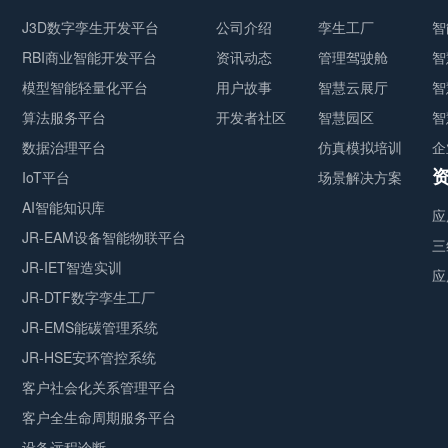
J3D数字孪生开发平台
公司介绍
孪生工厂
智
RBI商业智能开发平台
资讯动态
管理驾驶舱
智
模型智能轻量化平台
用户故事
智慧云展厅
智
算法服务平台
开发者社区
智慧园区
智
数据治理平台
仿真模拟培训
企
IoT平台
场景解决方案
AI智能知识库
应
JR-EAM设备智能物联平台
三
JR-IET智造实训
应
JR-DTF数字孪生工厂
JR-EMS能碳管理系统
JR-HSE安环管控系统
客户社会化关系管理平台
客户全生命周期服务平台
设备远程诊断