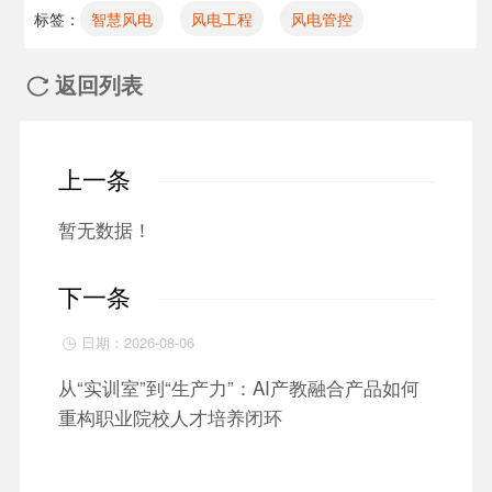
标签：
智慧风电
风电工程
风电管控
返回列表

上一条
暂无数据！
下一条
日期：2026-08-06

从“实训室”到“生产力”：AI产教融合产品如何
重构职业院校人才培养闭环