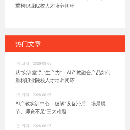
重构职业院校人才培养闭环
热门文章
日期：2026-08-06

从“实训室”到“生产力”：AI产教融合产品如何
重构职业院校人才培养闭环
日期：2026-08-06

AI产教实训中心：破解“设备滞后、场景脱
节、师资不足”三大难题
日期：2026-08-05
