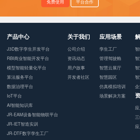
免费使用
平台合作
产品中心
关于我们
应用场景
J3D数字孪生开发平台
公司介绍
孪生工厂
智
RBI商业智能开发平台
资讯动态
管理驾驶舱
智
模型智能轻量化平台
用户故事
智慧云展厅
智
算法服务平台
开发者社区
智慧园区
智
数据治理平台
仿真模拟培训
企
IoT平台
场景解决方案
AI智能知识库
应
JR-EAM设备智能物联平台
三
JR-IET智造实训
应
JR-DTF数字孪生工厂