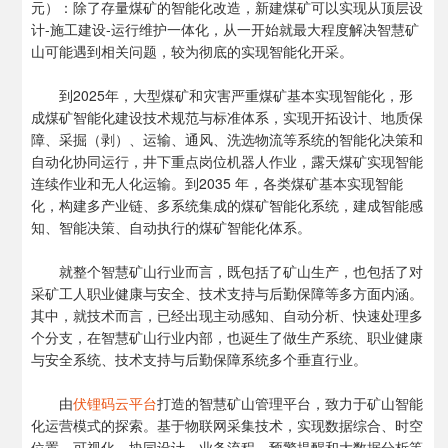
元）：除了存量煤矿的智能化改造，新建煤矿可以实现从顶层设
计-施工建设-运行维护一体化，从一开始就最大程度解决智慧矿
山可能遇到相关问题，较为彻底的实现智能化开采。
到2025年，大型煤矿和灾害严重煤矿基本实现智能化，形
成煤矿智能化建设技术规范与标准体系，实现开拓设计、地质保
障、采掘（剥）、运输、通风、洗选物流等系统的智能化决策和
自动化协同运行，井下重点岗位机器人作业，露天煤矿实现智能
连续作业和无人化运输。到2035 年，各类煤矿基本实现智能
化，构建多产业链、多系统集成的煤矿智能化系统，建成智能感
知、智能决策、自动执行的煤矿智能化体系。
就整个智慧矿山行业而言，既包括了矿山生产，也包括了对
采矿工人职业健康与安全、技术支持与后勤保障等多方面内涵。
其中，就技术而言，已经出现主动感知、自动分析、快速处理多
个分支，在智慧矿山行业内部，也诞生了做生产系统、职业健康
与安全系统、技术支持与后勤保障系统多个垂直行业。
由
伏锂码云平台
打造的智慧矿山管理平台，致力于矿山智能
化运营模式的探索。基于物联网采集技术，实现数据综合、时空
位置、可视化、协同设计、业务流程、预警提醒和大数据分析等