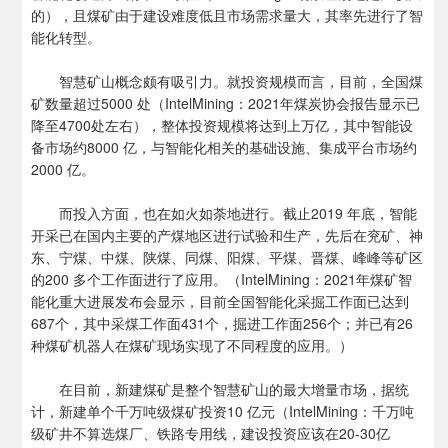
的），且煤矿由于建设难度低且市场需求量大，其率先进行了智
能化转型。
智慧矿山概念颇有吸引力。就投资规模而言，目前，全国煤
矿数量超过5000 处（IntelMining：2021年煤炭协会报告显示已
降至4700处左右），整体投资规模将达到上万亿，其中智能设
备市场约8000 亿，与智能化相关的基础设施、集成平台市场约
2000 亿。
而投入方面，也在如火如荼地进行。截止2019 年底，智能
开采已在国内主要的产煤地区进行试验和生产，先后在兖矿、神
东、宁煤、中煤、陕煤、同煤、阳煤、平煤、晋煤、峰峰等矿区
的200 多个工作面进行了应用。（IntelMining：2021年煤矿智
能化重大进展发布会显示，目前全国智能化采掘工作面已达到
687个，其中采煤工作面431个，掘进工作面256个；并已有26
种煤矿机器人在煤矿现场实现了不同程度的应用。）
在目前，新建煤矿是整个智慧矿山的最大增量市场，据统
计，新建单个千万吨级煤矿投资10 亿元（IntelMining：千万吨
级矿井不算选煤厂、铁路专用线，建设投资应该在20-30亿