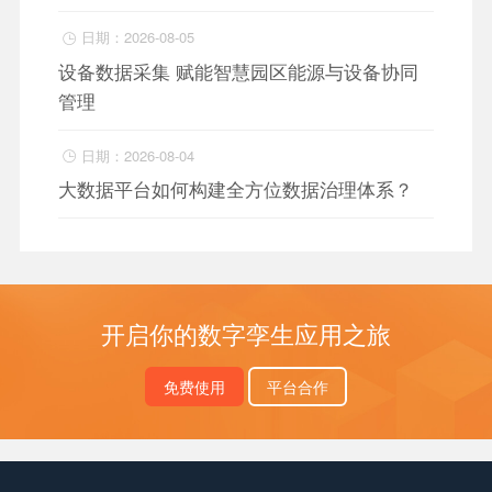
日期：2026-08-05

设备数据采集 赋能智慧园区能源与设备协同
管理
日期：2026-08-04

大数据平台如何构建全方位数据治理体系？
开启你的数字孪生应用之旅
免费使用
平台合作