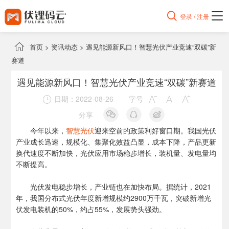

登录 / 注册

首页
>
资讯动态
>
遇见能源新风口！智慧光伏产业竞速“双碳”新
赛道
遇见能源新风口！智慧光伏产业竞速“双碳”新赛道
日期：2022-08-26
字号




分享
今年以来，
智慧光伏
迎来空前的政策利好窗口期。我国光伏
产业成长迅速，规模化、集聚化效益凸显，成本下降，产品更新
换代速度不断加快，光伏应用市场稳步增长，装机量、发电量均
不断提高。
光伏发电稳步增长，产业链也在加快布局。据统计，2021
年，我国分布式光伏年度新增规模约2900万千瓦，突破新增光
伏发电装机的50%，约占55%，发展势头强劲。