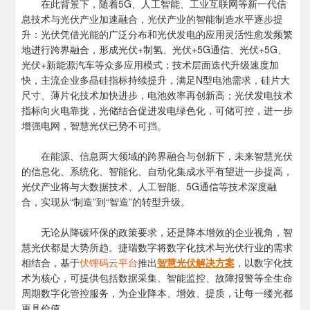
在此背景下，随着5G、人工智能、工业互联网等新一代信
息技术与光伏产业加速融合，光伏产业的智能制造水平逐步提
升：光伏凭借光能的广泛分布和光伏发电的应用灵活性愈发频繁
地进行跨界融合，形成光伏+制氢、光伏+5G通信、光伏+5G、
光伏+新能源汽车等众多应用模式；技术层面迭代升级速度加
快，主流企业多晶硅指标持续提升，满足N型电池需求，硅片大
尺寸、薄片化技术加快进步，电池效率再创新高；光伏发电技术
指标向火电靠拢，光储结合促进发电绿色化，可储可控，进一步
增强电网，智慧光伏已势不可挡。
在能源、信息两大领域的跨界融合与创新下，未来智慧光伏
的信息化、系统化、智能化、自动化集成水平有望进一步提高，
光伏产业将与大数据技术、人工智能、5G通信等技术深度融
合，实现从“制造”到“智造”的转型升级。
无论从降碳环保的政策要求，还是降本增效的企业视角，智
慧光伏都是大势所趋。捷瑞数字将数字化技术与光伏行业的需求
相结合，基于
伏锂码云平台
推出
智慧光伏解决方案
，以数字化技
术为核心，可提供包括数据采集、智能监控、故障报警等全生命
周期数字化管控服务，为企业降本、增效、提质，让每一缕光都
更具价值。