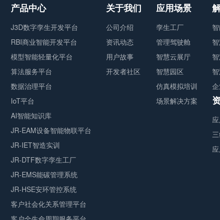
产品中心
关于我们
应用场景
J3D数字孪生开发平台
公司介绍
孪生工厂
智
RBI商业智能开发平台
资讯动态
管理驾驶舱
智
模型智能轻量化平台
用户故事
智慧云展厅
智
算法服务平台
开发者社区
智慧园区
智
数据治理平台
仿真模拟培训
企
IoT平台
场景解决方案
AI智能知识库
应
JR-EAM设备智能物联平台
三
JR-IET智造实训
应
JR-DTF数字孪生工厂
JR-EMS能碳管理系统
JR-HSE安环管控系统
客户社会化关系管理平台
客户全生命周期服务平台