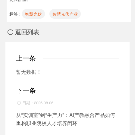
标签：
智慧光伏
智慧光伏产业
返回列表

上一条
暂无数据！
下一条
日期：2026-08-06

从“实训室”到“生产力”：AI产教融合产品如何
重构职业院校人才培养闭环