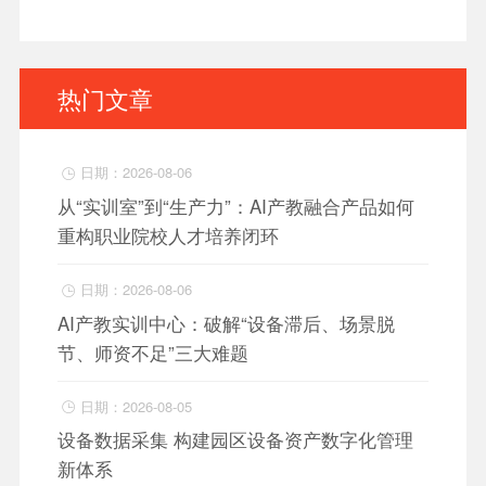
热门文章
日期：2026-08-06

从“实训室”到“生产力”：AI产教融合产品如何
重构职业院校人才培养闭环
日期：2026-08-06

AI产教实训中心：破解“设备滞后、场景脱
节、师资不足”三大难题
日期：2026-08-05

设备数据采集 构建园区设备资产数字化管理
新体系