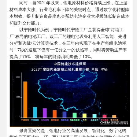
同时，自2021年以来，锂电原材料价格持续上涨，在上游
材料成本大涨、行业毛利率下降的关键时点，通过数字化转型降
本增效、提升制造良品率也会帮助电池企业大规模降低制造成本
和提升交付能力。
以宁德时代为例，宁德时代宁德工厂是获得全球“灯塔工
厂”称号的电池工厂。该工厂的锂电池设备利用人工智能、先进
分析和边缘/云计算等技术，在三年内实现了在生产每组电池耗
时1.7秒的速度下仅有十亿分之一的缺陷率，同时将劳动生产率
提高了75%，将每年的能源消耗降低了10%。
毋庸置疑的是，锂电行业的高速发展，智能化、数字化转
型将是不可或缺一环，而
伏锂码云平台
则能够有效帮助企业实现