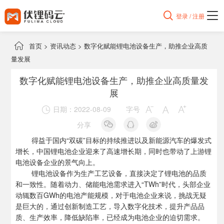

登录 / 注册

首页
>
资讯动态
>
数字化赋能锂电池设备生产，助推企业高质
量发展
数字化赋能锂电池设备生产，助推企业高质量发
展
日期：2022-08-09
字号




分享
得益于国内“双碳”目标的持续推进以及新能源汽车的爆发式
增长，中国
锂电池企业
迎来了高速增长期，同时也带动了上游锂
电池设备企业的景气向上。
锂电池设备作为生产工艺设备，直接决定了锂电池的品质
和一致性。随着动力、储能电池需求进入“TWh”时代，头部企业
动辄数百GWh的电池产能规模，对于电池企业来说，挑战无疑
是巨大的，通过创新制造工艺，导入数字化技术，提升产品品
质、生产效率，降低缺陷率，已经成为电池企业的迫切需求。