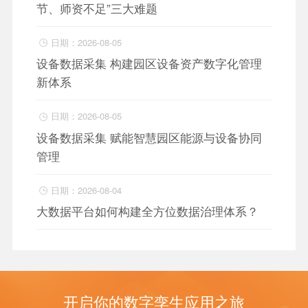
节、师资不足”三大难题
日期：2026-08-05

设备数据采集 构建园区设备资产数字化管理
新体系
日期：2026-08-05

设备数据采集 赋能智慧园区能源与设备协同
管理
日期：2026-08-04

大数据平台如何构建全方位数据治理体系？
开启你的数字孪生应用之旅