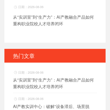
日期：2026-08-06

从“实训室”到“生产力”：AI产教融合产品如何
重构职业院校人才培养闭环
热门文章
日期：2026-08-06

从“实训室”到“生产力”：AI产教融合产品如何
重构职业院校人才培养闭环
日期：2026-08-06

AI产教实训中心：破解“设备滞后、场景脱