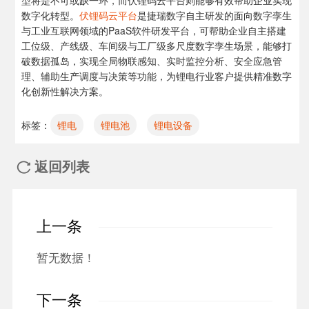
数字化转型。
伏锂码云平台
是捷瑞数字自主研发的面向数字孪生
与工业互联网领域的PaaS软件研发平台，可帮助企业自主搭建
工位级、产线级、车间级与工厂级多尺度
数字孪生场景
，能够打
破数据孤岛，实现全局物联感知、实时监控分析、安全应急管
理、辅助生产调度与决策等功能，为锂电行业客户提供精准数字
化创新性解决方案。
标签：
锂电
锂电池
锂电设备
返回列表

上一条
暂无数据！
下一条